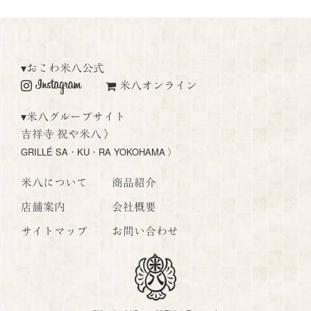
▾
おこわ米八公式
米八オンライン
▾
米八グループサイト
吉祥寺 祝や米八 〉
GRILLÉ SA・KU・RA YOKOHAMA 〉
米八について
商品紹介
店舗案内
会社概要
サイトマップ
お問い合わせ