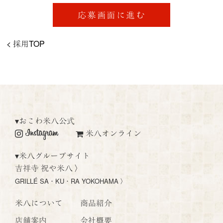
応募画面に進む
< 採用TOP
▾
おこわ米八公式
米八オンライン
▾
米八グループサイト
吉祥寺 祝や米八 〉
GRILLÉ SA・KU・RA YOKOHAMA 〉
米八について
商品紹介
店舗案内
会社概要