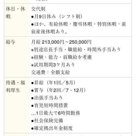
休日・休
交代制
暇
●月9日休み（シフト制）
●ほか、有給休暇・慶弔休暇・特別休暇・産
前産後休暇あり。
給与
月給 213,000円～250,000円
※別途店長手当・職能給・時間外手当あり
※経験・能力・前職給を考慮
※試用期間3ケ月あり
交通費：全額支給
待遇・福
●昇給（年1回／5月）
利厚生
●賞与（年2回／7・12月）
●出張手当あり
●育児短時間措置
…1日最大で6時間勤務
●社会保険完備
●確定拠出年金制度