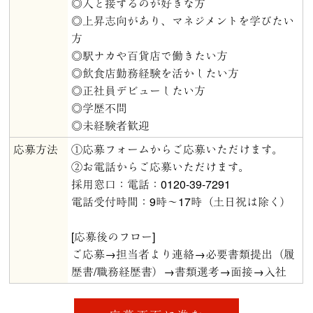
◎人と接するのが好きな方
◎上昇志向があり、マネジメントを学びたい
方
◎駅ナカや百貨店で働きたい方
◎飲食店勤務経験を活かしたい方
◎正社員デビューしたい方
◎学歴不問
◎未経験者歓迎
応募方法
①応募フォームからご応募いただけます。
②お電話からご応募いただけます。
採用窓口：電話：0120-39-7291
電話受付時間：9時～17時（土日祝は除く）
[応募後のフロー]
ご応募→担当者より連絡→必要書類提出（履
歴書/職務経歴書）→書類選考→面接→入社