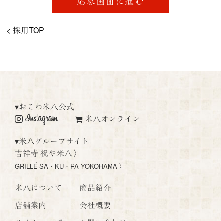
応募画面に進む
< 採用TOP
▾
おこわ米八公式
米八オンライン
▾
米八グループサイト
吉祥寺 祝や米八 〉
GRILLÉ SA・KU・RA YOKOHAMA 〉
米八について
商品紹介
店舗案内
会社概要