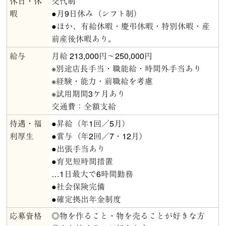
休日・休
交代制
暇
●月9日休み（シフト制）
●ほか、有給休暇・慶弔休暇・特別休暇・産
前産後休暇あり。
給与
月給 213,000円～250,000円
※別途店長手当・職能給・時間外手当あり
※経験・能力・前職給を考慮
※試用期間3ケ月あり
交通費：全額支給
待遇・福
●昇給（年1回／5月）
利厚生
●賞与（年2回／7・12月）
●出張手当あり
●育児短時間措置
…1日最大で6時間勤務
●社会保険完備
●確定拠出年金制度
応募資格
◎物を作ること・物を売ることが好きな方