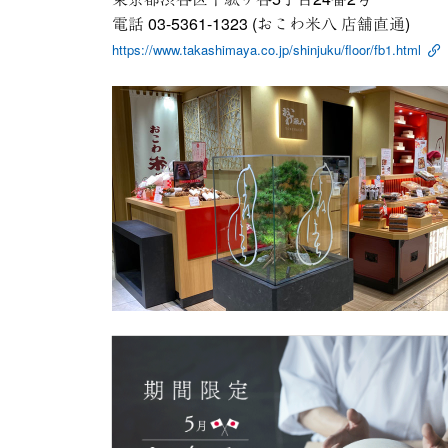
電話 03-5361-1323 (おこわ米八 店舗直通)
https://www.takashimaya.co.jp/shinjuku/floor/fb1.html