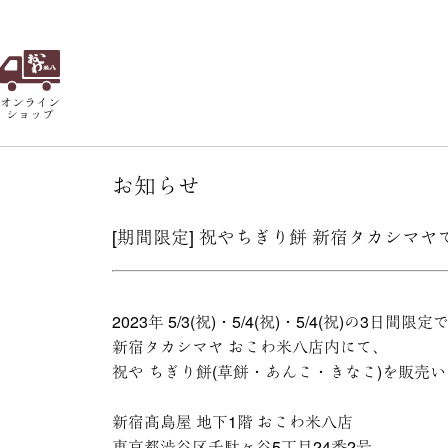
オンライン
ショップ
お知らせ
[期間限定] 祝やちぎり餅 新宿タカシマ
2023年 5/3(祝)・5/4(祝)・5/4(祝)の3日間限定
新宿タカシマヤ おこわ米八店内にて、
祝や ちぎり餅(草餅・あんこ・きなこ)を販売
新宿髙島屋 地下1階 おこわ米八店
東京都渋谷区千駄ヶ谷5丁目24番2号