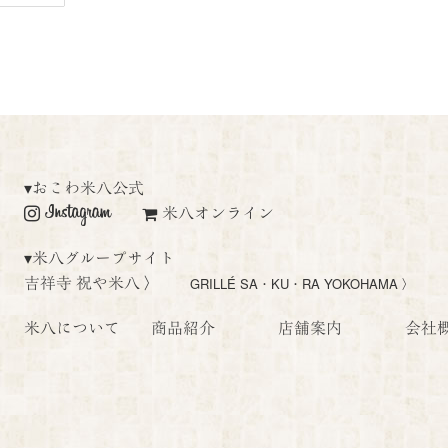
▾
おこわ米八公式
米八オンライン
▾
米八グループサイト
吉祥寺 祝や米八 〉
GRILLÉ SA・KU・RA YOKOHAMA 〉
米八について
商品紹介
店舗案内
会社